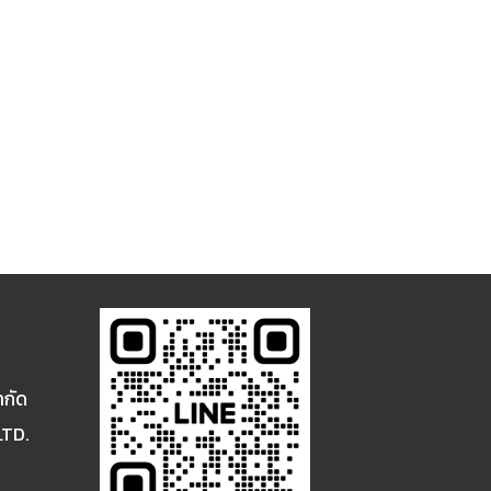
ำกัด
LTD.