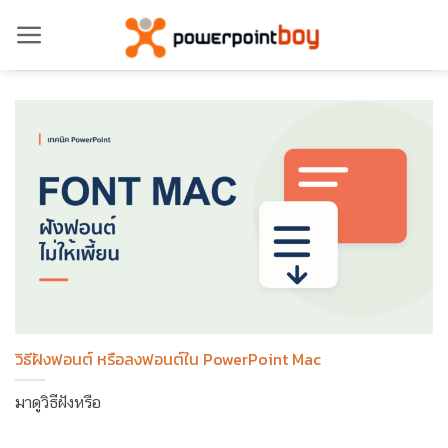
ข้าม
ไป
ยัง
เนื้อหา
วิธีฝังฟอนต์ หรือลงฟอนต์ใน PowerPoint Mac
มาดูวิธีฝังหรือ