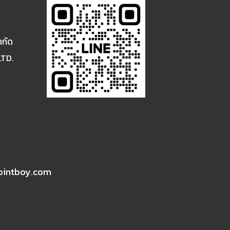
ำกัด
LTD.
ointboy.com