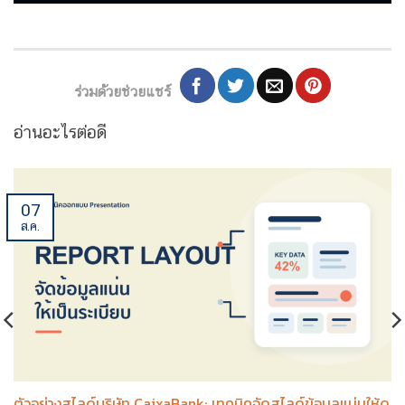
ร่วมด้วยช่วยแชร์
อ่านอะไรต่อดี
07
ส.ค.
ตัวอย่างสไลด์บริษัท CaixaBank: เทคนิคจัดสไลด์ข้อมูลแน่นให้ดู